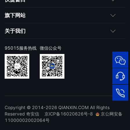
媒体朋友
如何购买
旗下网站
合作伙伴
成为伙伴
网神
关于我们
求职者
产品注册与激活
网康
公司简介
95015服务热线
微信公众号
样本上报
技术研究院
公司新闻
奇安信天守安全软件
威胁情报中心
发展历程
95015
顽固病毒专杀工具
网络安
补天漏洞响应平台
全服务
联系我们
热线
NOX 安全监测
在线客
廉洁举报
进出口合规声明
Copyright © 2014-2026 QIANXIN.COM All Rights
服
95015
Reserved 奇安信
京ICP备16020626号-8
京公网安备
11000002002064号