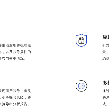
应
够主动发现并梳理服
针
布，以及账号属性的
景
分布与变更情况。
态
多
发现僵尸账号、幽灵
通
口令等账号风险，并
关
支持导出分析报告。
式