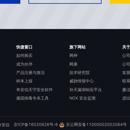
快捷窗口
旗下网站
关
如何购买
网神
公
成为伙伴
网康
公
产品注册与激活
技术研究院
发
样本上报
威胁情报中心
联
奇安信天守安全软件
补天漏洞响应平台
廉
顽固病毒专杀工具
NOX 安全监测
进
京ICP备16020626号-8
京公网安备11000002002064号
d 奇安信