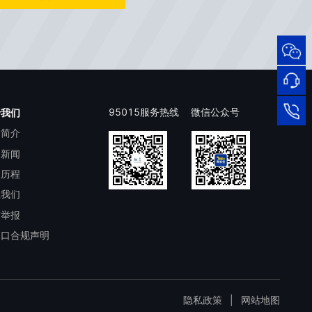
95015
网络
安全
服务
热线
在线
95015服务热线
微信公众号
于我们
司简介
客服
95015
司新闻
展历程
系我们
洁举报
出口合规声明
隐私政策
|
网站地图