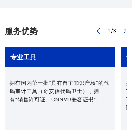
服务优势
1
/
3
专业工具
拥有国内第一批”具有自主知识产权”的代
拥
码审计工具（奇安信代码卫士），拥
了
有“销售许可证、CNNVD兼容证书”。
不
区