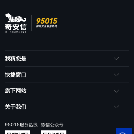
我猜您是
客户
快捷窗口
媒体朋友
如何购买
旗下网站
合作伙伴
成为伙伴
网神
关于我们
求职者
产品注册与激活
网康
公司简介
95015服务热线
微信公众号
样本上报
技术研究院
公司新闻