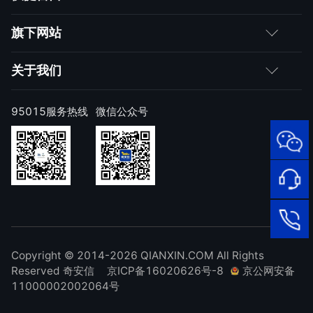
媒体朋友
如何购买
旗下网站
合作伙伴
成为伙伴
网神
关于我们
求职者
产品注册与激活
网康
公司简介
95015服务热线
微信公众号
样本上报
技术研究院
公司新闻
奇安信天守安全软件
威胁情报中心
发展历程
95015
顽固病毒专杀工具
网络安
补天漏洞响应平台
全服务
联系我们
热线
NOX 安全监测
在线客
廉洁举报
进出口合规声明
Copyright © 2014-2026 QIANXIN.COM All Rights
服
95015
Reserved 奇安信
京ICP备16020626号-8
京公网安备
11000002002064号