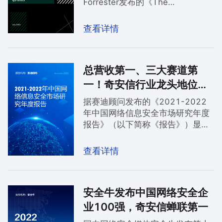
Forrester发布的《The
Cybersecurity Consulting
Services Landscape In Asia
查看详情
Pacific, Q3 2023》）（简称《报
告》）中被提名，并被评为知名供
应商。
总营收第一、三大赛道第
一！奇安信行业龙头地位稳
固
据赛迪顾问发布的《2021-2022
年中国网络信息安全市场研究年度
报告》（以下简称《报告》）显
示，2021年，奇安信集团以58.1
亿元的营业收入位居市场第一位，
查看详情
行业龙头地位进一步得以稳固。在
终端安全、安全管理平台、安全服
务等三大细分赛道，奇安信多年排
安全牛发布中国网络安全企
名市场第一，而在竞争激烈的
UTM、Web安全等领域，奇安信也
业100强，奇安信蝉联第一
持续保持市场前二的地位。