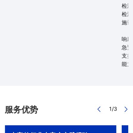
检测
检测
施识
响应
急预
支撑
能力
服务优势
1
/
3