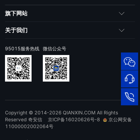
媒体朋友
如何购买
旗下网站
合作伙伴
成为伙伴
网神
关于我们
求职者
产品注册与激活
网康
公司简介
95015服务热线
微信公众号
样本上报
技术研究院
公司新闻
奇安信天守安全软件
威胁情报中心
发展历程
95015
顽固病毒专杀工具
网络安
补天漏洞响应平台
全服务
联系我们
热线
NOX 安全监测
在线客
廉洁举报
进出口合规声明
Copyright © 2014-2026 QIANXIN.COM All Rights
服
95015
Reserved 奇安信
京ICP备16020626号-8
京公网安备
11000002002064号