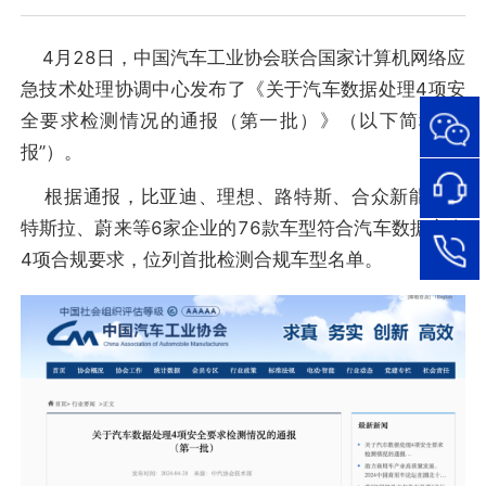
4月28日，中国汽车工业协会联合国家计算机网络应
急技术处理协调中心发布了《关于汽车数据处理4项安
全要求检测情况的通报（第一批）》（以下简称“通
报”）。
95015
网络安
全服务
根据通报，比亚迪、理想、路特斯、合众新能源、
热线
特斯拉、蔚来等6家企业的76款车型符合汽车数据安全
在线客
4项合规要求，位列首批检测合规车型名单。
服
95015