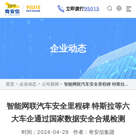
95015
立即拨打
企业动态
>
>
>
智能网联汽车安全里程碑 特斯拉等六大车企通过国家数据安全合规检测
首页
企业动态
公司新闻
智能网联汽车安全里程碑 特斯拉等六
大车企通过国家数据安全合规检测
时间：2024-04-29
作者：奇安信集团