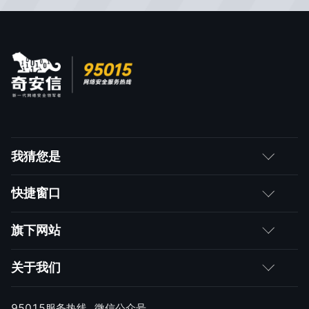
我猜您是
客户
快捷窗口
媒体朋友
如何购买
旗下网站
合作伙伴
成为伙伴
网神
关于我们
求职者
产品注册与激活
网康
公司简介
95015服务热线
微信公众号