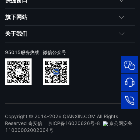
快捷窗口
媒体朋友
如何购买
旗下网站
合作伙伴
成为伙伴
网神
关于我们
求职者
产品注册与激活
网康
公司简介
95015服务热线
微信公众号
样本上报
技术研究院
公司新闻
奇安信天守安全软件
威胁情报中心
发展历程
95015
网络安
顽固病毒专杀工具
补天漏洞响应平台
全服务
联系我们
热线
NOX 安全监测
在线客
廉洁举报
进出口合规声明
Copyright © 2014-2026 QIANXIN.COM All Rights
服
95015
Reserved 奇安信
京ICP备16020626号-8
京公网安备
11000002002064号