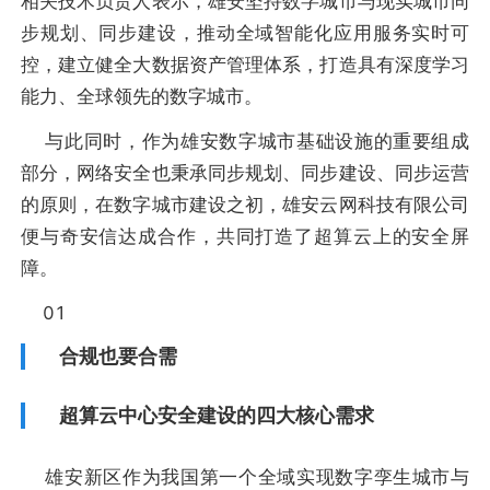
相关技术负责人表示，雄安坚持数字城市与现实城市同
步规划、同步建设，推动全域智能化应用服务实时可
控，建立健全大数据资产管理体系，打造具有深度学习
能力、全球领先的数字城市。
与此同时，作为雄安数字城市基础设施的重要组成
部分，网络安全也秉承同步规划、同步建设、同步运营
的原则，在数字城市建设之初，雄安云网科技有限公司
便与奇安信达成合作，共同打造了超算云上的安全屏
障。
01
合规也要合需
超算云中心安全建设的四大核心需求
雄安新区作为我国第一个全域实现数字孪生城市与