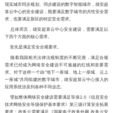
现实城市同步规划、同步建设的数字智能城市，雄安超
算云中心的安全建设，既要满足数字城市的共性安全需
求，也要满足新区的特定安全需求。
总体而言，雄安超算云中心安全建设，需要满足以
下四个方面的核心需求。
首先是满足安全合规要求。
随着我国相关法律法规制度的不断完善，满足合规
需求已经成为网络安全建设不可逾越的红线和首要需
求。对于这样一个由“地下一座城、地上一座城、云上
一座城”共同组建的数字城市，雄安超算云中心接入的
应用系统涉及到各种不同业态。
譬如整体网络安全建设需要满足等保2.0《信息安全
技术网络安全等级保护基本要求》第三级计算安全拓展
要求；政务云需要满足《国家电子政务外网 政务云安