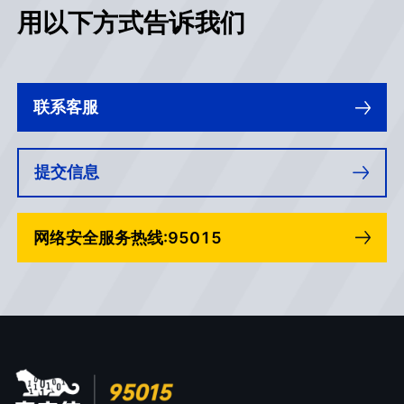
用以下方式告诉我们
联系客服
提交信息
网络安全服务热线:95015