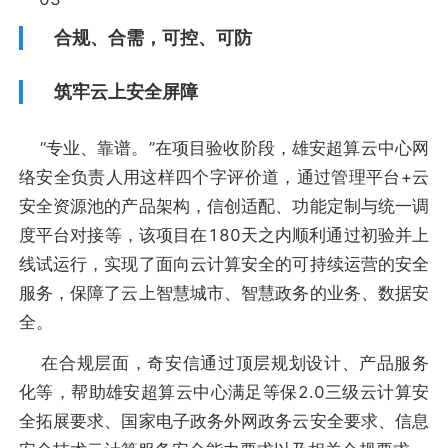
合规、合需，可控、可防
筑牢云上安全屏障
“专业、靠谱。”在项目验收阶段，雄安超算云中心网
络安全负责人用这样四个字评价道，通过管理平台+云
安全资源池的产品架构，信创适配、功能定制与统一调
度平台对接等，该项目在180天之内顺利通过初验并上
线试运行，实现了面向云计算安全的可持续运营的安全
服务，保障了云上智慧城市、智慧政务的业务、数据安
全。
在合规层面，奇安信通过顶层规划设计、产品服务
化等，帮助雄安超算云中心满足等保2.0三级云计算安
全拓展要求、国家电子政务外网政务云安全要求、信息