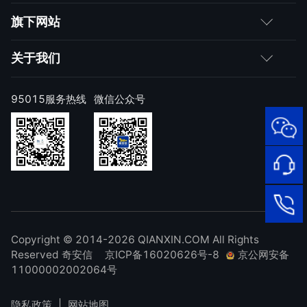
媒体朋友
如何购买
旗下网站
合作伙伴
成为伙伴
网神
关于我们
求职者
产品注册与激活
网康
公司简介
95015服务热线
微信公众号
样本上报
技术研究院
公司新闻
奇安信天守安全软件
威胁情报中心
发展历程
95015
网络安
顽固病毒专杀工具
补天漏洞响应平台
全服务
联系我们
热线
NOX 安全监测
在线客
廉洁举报
进出口合规声明
Copyright © 2014-2026 QIANXIN.COM All Rights
服
95015
Reserved 奇安信
京ICP备16020626号-8
京公网安备
11000002002064号
隐私政策
|
网站地图