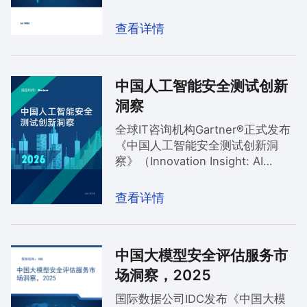
2025年中国安全咨询服务市场整
体稳定，而奇安信安全咨询服务凭
查看详情
借深厚实力持续领跑，连续六年位
居该市场份额第一。
中国人工智能安全测试创新
洞察
全球IT咨询机构Gartner®正式发布
《中国人工智能安全测试创新洞
察》（Innovation Insight: AI
Security Testing in China）报
告。Gartner强调，“组织机构必须
查看详情
实施贯穿整个开发生命周期的、专
业且持续的测试实践，以跟上新兴
的合规要求并防御AI威胁。”奇安信
中国大模型安全评估服务市
凭借覆盖模型、数据、应用、基础
设施的全栈AI安全保护能力，被列
场洞察，2025
为该领域的代表性供应商。
国际数据公司IDC发布《中国大模