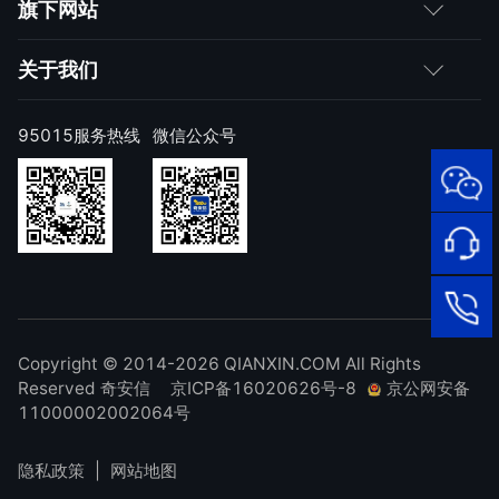
如何购买
旗下网站
合作伙伴
成为伙伴
网神
关于我们
求职者
产品注册与激活
网康
公司简介
95015服务热线
微信公众号
样本上报
技术研究院
公司新闻
奇安信天守安全软件
威胁情报中心
发展历程
95015
顽固病毒专杀工具
网络安
补天漏洞响应平台
全服务
联系我们
热线
NOX 安全监测
在线客
廉洁举报
进出口合规声明
Copyright © 2014-2026 QIANXIN.COM All Rights
服
95015
Reserved 奇安信
京ICP备16020626号-8
京公网安备
11000002002064号
隐私政策
|
网站地图