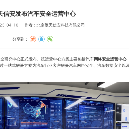
天信安发布汽车安全运营中心
3-04-10
作者：北京擎天信安科技有限公司
分享到：
京安全研究中心正式发布。该运营中心方案主要包括汽车
网络安全运营中心
过一站式解决方案为汽车行业客户解决汽车网络安全、汽车数据安全以