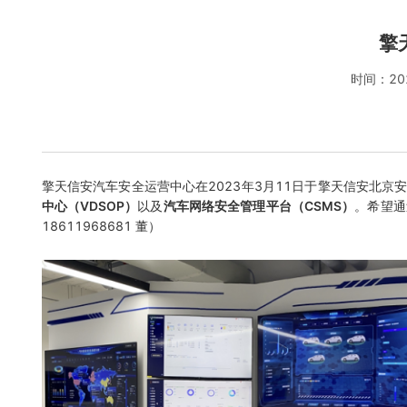
擎
时间：202
擎天信安汽车安全运营中心在2023年3月11日于擎天信安北
中心（VDSOP）
以及
汽车网络安全管理平台（CSMS）
。希望通
18611968681 董）