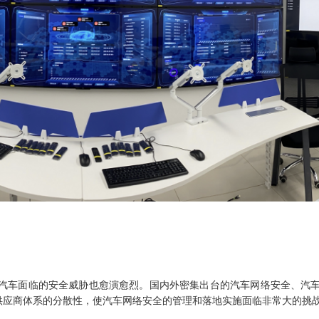
汽车面临的安全威胁也愈演愈烈。国内外密集出台的汽车网络安全、汽车
供应商体系的分散性，使汽车网络安全的管理和落地实施面临非常大的挑