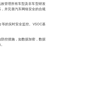
高效管理所有车型及非车型研发
系，并完善汽车网络安全的合规
等的实时安全监控。VSOC基
险防控措施，如数据加密，数据
力。