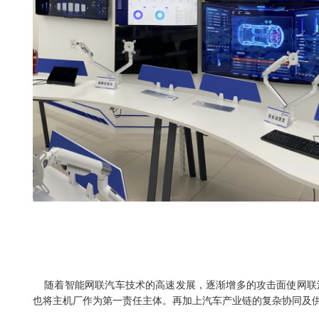
随着智能网联汽车技术的高速发展，逐渐增多的攻击面使网联
也将主机厂作为第一责任主体。再加上汽车产业链的复杂协同及