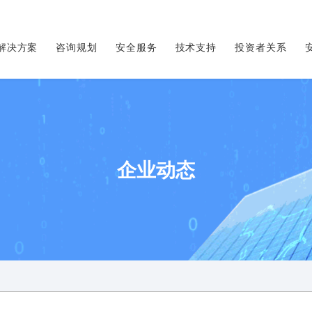
解决方案
咨询规划
安全服务
技术支持
投资者关系
企业动态