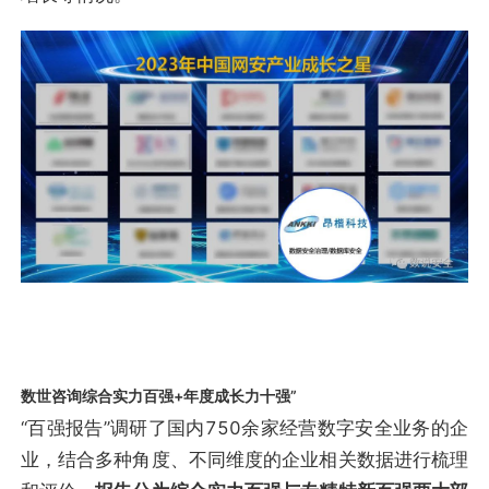
数世咨询综合实力百强+年度成长力十强”
“百强报告”调研了国内750余家经营数字安全业务的企
业，结合多种角度、不同维度的企业相关数据进行梳理