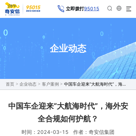
95015
立即拨打
企业动态
>
>
>
中国车企迎来“大航海时代”，海外安全合规如何护航？
首页
企业动态
客户案例
中国车企迎来“大航海时代”，海外安
全合规如何护航？
时间：2024-03-15
作者：奇安信集团