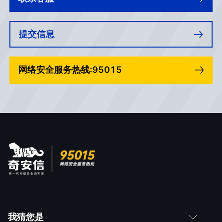
提交信息
网络安全服务热线:95015
我猜您是