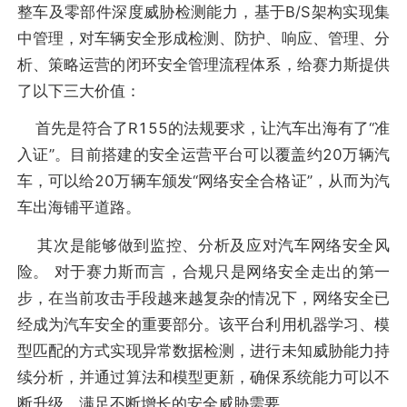
整车及零部件深度威胁检测能力，基于B/S架构实现集
中管理，对车辆安全形成检测、防护、响应、管理、分
析、策略运营的闭环安全管理流程体系，给赛力斯提供
了以下三大价值：
首先是符合了R155的法规要求，让汽车出海有了“准
入证”。目前搭建的安全运营平台可以覆盖约20万辆汽
车，可以给20万辆车颁发“网络安全合格证”，从而为汽
车出海铺平道路。
其次是能够做到监控、分析及应对汽车网络安全风
险。 对于赛力斯而言，合规只是网络安全走出的第一
步，在当前攻击手段越来越复杂的情况下，网络安全已
经成为汽车安全的重要部分。该平台利用机器学习、模
型匹配的方式实现异常数据检测，进行未知威胁能力持
续分析，并通过算法和模型更新，确保系统能力可以不
断升级，满足不断增长的安全威胁需要。