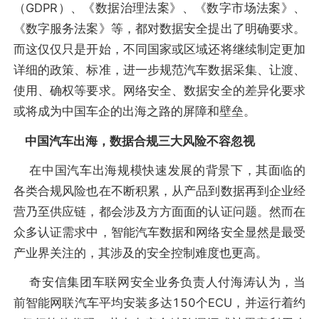
（GDPR）、《数据治理法案》、《数字市场法案》、
《数字服务法案》等，都对数据安全提出了明确要求。
而这仅仅只是开始，不同国家或区域还将继续制定更加
详细的政策、标准，进一步规范汽车数据采集、让渡、
使用、确权等要求。网络安全、数据安全的差异化要求
或将成为中国车企的出海之路的屏障和壁垒。
中国汽车出海，数据合规三大风险不容忽视
在中国汽车出海规模快速发展的背景下，其面临的
各类合规风险也在不断积累，从产品到数据再到企业经
营乃至供应链，都会涉及方方面面的认证问题。然而在
众多认证需求中，智能汽车数据和网络安全显然是最受
产业界关注的，其涉及的安全控制难度也更高。
奇安信集团车联网安全业务负责人付海涛认为，当
前智能网联汽车平均安装多达150个ECU，并运行着约