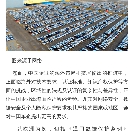
图来源于网络
然而，中国企业的海外布局和技术输出的推进中，
正面临海外对技术要求、认证标准、知识产权保护等方
面的挑战，区域性的法规及认证的复杂性与差异性，正
让中国企业出海面临严峻的考验。尤其对网络安全、数
据安全及个人隐私保护要求极其严格的国家或地区，会
对中国车企提出更高的要求。
以欧洲为例，包括《通用数据保护条例》