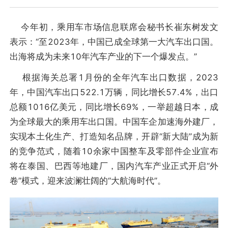
今年初，乘用车市场信息联席会秘书长崔东树发文
表示：“至2023年，中国已成全球第一大汽车出口国。
出海将成为未来10年汽车产业的下一个爆发点。”
根据海关总署1月份的全年汽车出口数据，2023
年，中国汽车出口522.1万辆，同比增长57.4%，出口
总额1016亿美元，同比增长69%，一举超越日本，成
为全球最大的乘用车出口国。中国车企加速海外建厂，
实现本土化生产、打造知名品牌，开辟“新大陆”成为新
的竞争范式，随着10余家中国整车及零部件企业宣布
将在泰国、巴西等地建厂，国内汽车产业正式开启“外
卷”模式，迎来波澜壮阔的“大航海时代”。