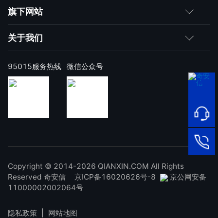
媒体朋友
如何购买
旗下网站
合作伙伴
成为伙伴
网神
关于我们
求职者
产品注册与激活
网康
公司简介
95015服务热线
微信公众号
样本上报
技术研究院
公司新闻
奇安信天守安全软件
威胁情报中心
发展历程
95015
顽固病毒专杀工具
网络安
补天漏洞响应平台
全服务
联系我们
热线
NOX 安全监测
在线客
廉洁举报
进出口合规声明
Copyright © 2014-2026 QIANXIN.COM All Rights
服
95015
Reserved 奇安信
京ICP备16020626号-8
京公网安备
11000002002064号
隐私政策
|
网站地图