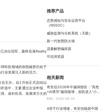
推荐产品
态势感知与安全运营平台
（NGSOC）
威胁监测与分析系统（天眼）
新一代智慧防火墙
流量解密编排器
出冠军，最终花落Reality
可信浏览器
全球科技领域的创投融资仍处于
为行业发展注入新的活力。
相关新闻
联合主办。自2月份正式启动以
奇安信2026年中漏洞报告：“高危
的评选中，主要通过企业申报、
+AI诱导”漏洞激增，攻防进入“小时
性强、成长性高、发展潜力大的
级”时代
时间：2026-08-04
4倍于行业增速，奇安信稳居中国