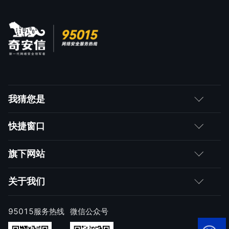
我猜您是
客户
快捷窗口
媒体朋友
如何购买
旗下网站
合作伙伴
成为伙伴
网神
关于我们
求职者
产品注册与激活
网康
公司简介
95015服务热线
微信公众号
样本上报
技术研究院
公司新闻