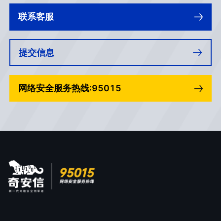
联系客服
提交信息
网络安全服务热线:95015