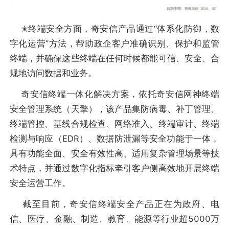
✭终端安全方面，奇安信产品通过“体系化防御，数
字化运营”方法，帮助政企客户准确识别、保护和监管
终端，并确保这些终端在任何时候都能可信、安全、合
规地访问数据和业务。
奇安信终端一体化解决方案，依托奇安信网神终端
安全管理系统（天擎），该产品集防病毒、补丁管理、
终端管控、基线合规检查、网络准入、终端审计、终端
检测与响应（EDR）、数据防泄漏等安全功能于一体，
具有功能全面、安全有效性高、适用复杂管理场景等技
术特点，并通过数字化指标牵引客户侧高效地开展终端
安全运营工作。
截至目前，奇安信终端安全产品正在为政府、电
信、医疗、金融、制造、教育、能源等行业超5000万