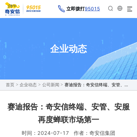
95015
立即拨打
企业动态
>
>
>
赛迪报告：奇安信终端、安管、安服再度蝉联市场第一
首页
企业动态
公司新闻
赛迪报告：奇安信终端、安管、安服
再度蝉联市场第一
时间：2024-07-17
作者：奇安信集团