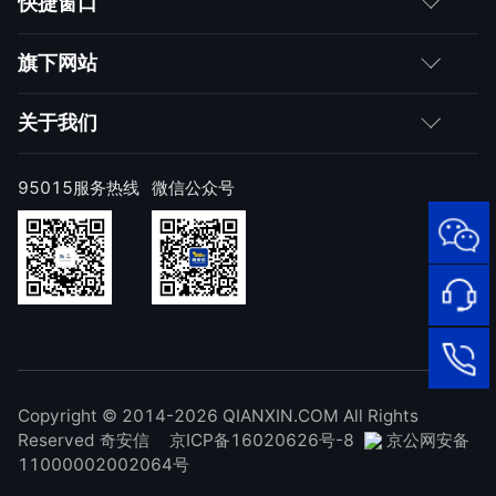
快捷窗口
媒体朋友
如何购买
旗下网站
合作伙伴
成为伙伴
网神
关于我们
求职者
产品注册与激活
网康
公司简介
95015服务热线
微信公众号
样本上报
技术研究院
公司新闻
奇安信天守安全软件
威胁情报中心
发展历程
95015
顽固病毒专杀工具
网络安
补天漏洞响应平台
全服务
联系我们
热线
NOX 安全监测
在线客
廉洁举报
进出口合规声明
Copyright © 2014-2026 QIANXIN.COM All Rights
服
95015
Reserved 奇安信
京ICP备16020626号-8
京公网安备
11000002002064号