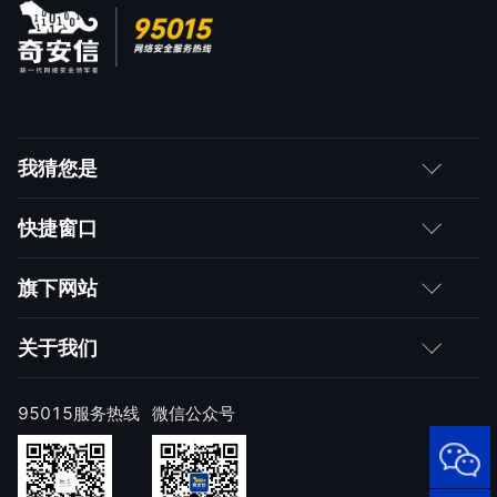
我猜您是
客户
快捷窗口
媒体朋友
如何购买
旗下网站
合作伙伴
成为伙伴
网神
关于我们
求职者
产品注册与激活
网康
公司简介
95015服务热线
微信公众号
样本上报
技术研究院
公司新闻
奇安信天守安全软件
威胁情报中心
发展历程
95015