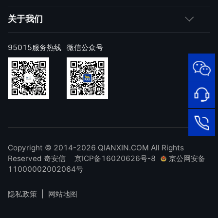
合作伙伴
成为伙伴
网神
关于我们
求职者
产品注册与激活
网康
公司简介
95015服务热线
微信公众号
样本上报
技术研究院
公司新闻
奇安信天守安全软件
威胁情报中心
发展历程
95015
顽固病毒专杀工具
网络安
补天漏洞响应平台
全服务
联系我们
热线
NOX 安全监测
在线客
廉洁举报
进出口合规声明
Copyright © 2014-2026 QIANXIN.COM All Rights
服
95015
Reserved 奇安信
京ICP备16020626号-8
京公网安备
11000002002064号
隐私政策
|
网站地图