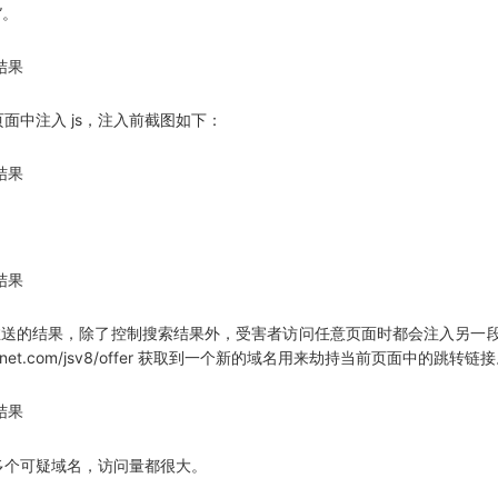
”。
向页面中注入 js，注入前截图如下：
者推送的结果，除了控制搜索结果外，受害者访问任意页面时都会注入另一段
net.com/jsv8/offer 获取到一个新的域名用来劫持当前页面中的跳转链
P 下存在多个可疑域名，访问量都很大。