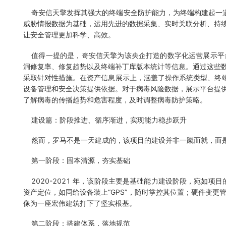
奇安信天擎发挥其强大的终端安全防护能力，为终端构建起一道
威胁情报数据为基础，运用先进的数据采集、实时关联分析、持
让安全管理更加科学、高效。
值得一提的是，奇安信天擎为该央企打造的数字化运营展示平
洞修复率、修复趋势以及终端补丁库版本统计等信息。通过这些
采取针对性措施。在资产信息展示上，涵盖了操作系统类型、终端
设备管理和安全决策提供依据。对于病毒风险数据，展示平台提
了解病毒的传播趋势和危害程度，及时调整病毒防护策略。
建设篇：阶段推进、循序渐进，实现能力稳步跃升
然而，罗马不是一天建成的，该项目的建设并非一蹴而就，而是
第一阶段：固本清源，夯实基础
2020-2021 年，该阶段主要是基础能力建设阶段，宛如项
资产定位，如同给设备装上“GPS”，随时掌控其位置；硬件变
像为一座宏伟建筑打下了坚实根基。
第二阶段：搭建体系，落地规范