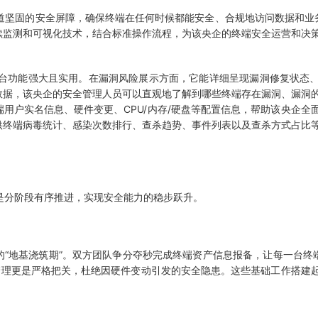
坚固的安全屏障，确保终端在任何时候都能安全、合规地访问数据和业务
续监测和可视化技术，结合标准操作流程，为该央企的终端安全运营和决
台功能强大且实用。在漏洞风险展示方面，它能详细呈现漏洞修复状态、
数据，该央企的安全管理人员可以直观地了解到哪些终端存在漏洞、漏洞
用户实名信息、硬件变更、CPU/内存/硬盘等配置信息，帮助该央企全
供终端病毒统计、感染次数排行、查杀趋势、事件列表以及查杀方式占比
分阶段有序推进，实现安全能力的稳步跃升。
目的“地基浇筑期”。双方团队争分夺秒完成终端资产信息报备，让每一台终
更管理更是严格把关，杜绝因硬件变动引发的安全隐患。这些基础工作搭建