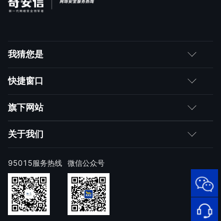
我猜您是
客户
快捷窗口
媒体朋友
如何购买
旗下网站
合作伙伴
成为伙伴
网神
关于我们
求职者
产品注册与激活
网康
公司简介
95015服务热线
微信公众号
样本上报
技术研究院
公司新闻
奇安信天守安全软件
威胁情报中心
发展历程
95015
顽固病毒专杀工具
网络安
补天漏洞响应平台
全服务
联系我们
热线