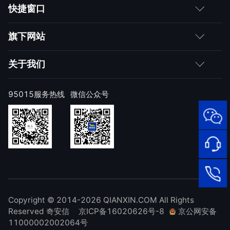
客户
快捷窗口
媒体朋友
如何购买
旗下网站
合作伙伴
成为伙伴
网神
关于我们
求职者
产品注册与激活
网康
公司简介
95015服务热线
微信公众号
样本上报
技术研究院
公司新闻
奇安信天守安全软件
威胁情报中心
发展历程
95015
顽固病毒专杀工具
网络安
补天漏洞响应平台
全服务
联系我们
热线
NOX 安全监测
在线客
廉洁举报
进出口合规声明
Copyright © 2014-2026 QIANXIN.COM All Rights
服
95015
Reserved 奇安信
京ICP备16020626号-8
京公网安备
11000002002064号