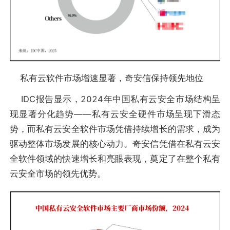
私有云软件市场增速显著，奇安信保持领先地位
IDC报告显示，2024年中国私有云安全市场结构呈
现显著分化趋势——私有云安全硬件市场呈现下滑态
势，而私有云安全软件市场凭借持续增长的需求，成为
驱动整体市场发展的核心动力。奇安信凭借在私有云安
全软件领域的快速增长和亮眼表现，奠定了在整个私有
云安全市场的领先优势。