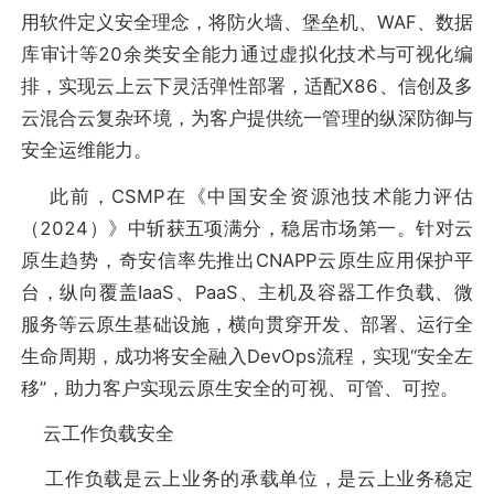
用软件定义安全理念，将防火墙、堡垒机、WAF、数据
库审计等20余类安全能力通过虚拟化技术与可视化编
排，实现云上云下灵活弹性部署，适配X86、信创及多
云混合云复杂环境，为客户提供统一管理的纵深防御与
安全运维能力。
此前，CSMP在《中国安全资源池技术能力评估
（2024）》中斩获五项满分，稳居市场第一。针对云
原生趋势，奇安信率先推出CNAPP云原生应用保护平
台，纵向覆盖IaaS、PaaS、主机及容器工作负载、微
服务等云原生基础设施，横向贯穿开发、部署、运行全
生命周期，成功将安全融入DevOps流程，实现“安全左
移”，助力客户实现云原生安全的可视、可管、可控。
云工作负载安全
工作负载是云上业务的承载单位，是云上业务稳定