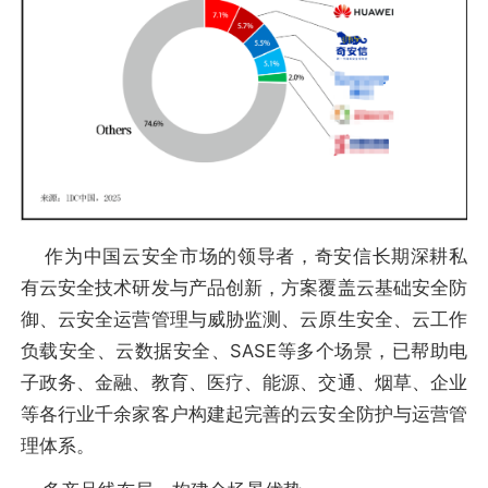
作为中国云安全市场的领导者，奇安信长期深耕私
有云安全技术研发与产品创新，方案覆盖云基础安全防
御、云安全运营管理与威胁监测、云原生安全、云工作
负载安全、云数据安全、SASE等多个场景，已帮助电
子政务、金融、教育、医疗、能源、交通、烟草、企业
等各行业千余家客户构建起完善的云安全防护与运营管
理体系。