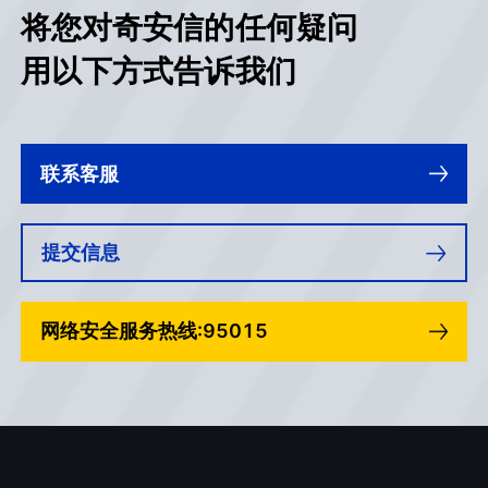
将您对奇安信的任何疑问
用以下方式告诉我们
联系客服
提交信息
网络安全服务热线:95015