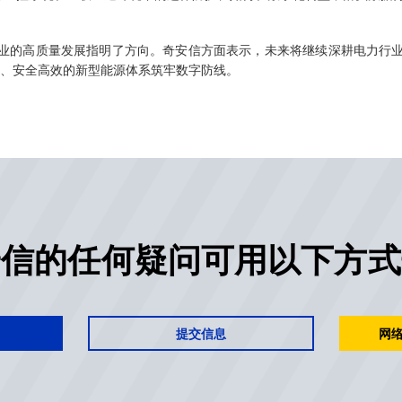
业的高质量发展指明了方向。奇安信方面表示，未来将继续深耕电力行业
碳、安全高效的新型能源体系筑牢数字防线。
安信的任何疑问可用以下方式
提交信息
网络