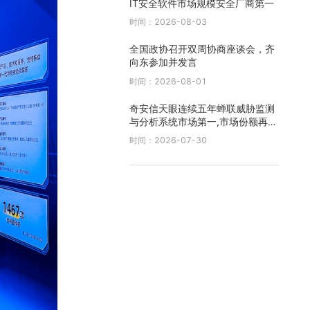
IT安全软件市场规模安全厂商第一
时间：2026-08-03
全国政协召开双周协商座谈会，齐
向东参加并发言
时间：2026-08-01
奇安信天眼连续五年蝉联威胁监测
与分析系统市场第一,市场份额再创
新高
时间：2026-07-30