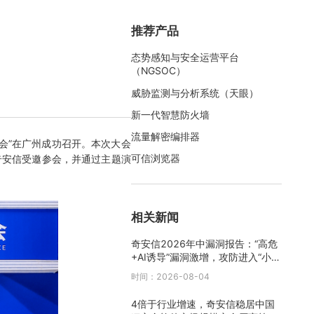
推荐产品
态势感知与安全运营平台
（NGSOC）
威胁监测与分析系统（天眼）
新一代智慧防火墙
流量解密编排器
会”在广州成功召开。本次大会
可信浏览器
奇安信受邀参会，并通过主题演
相关新闻
奇安信2026年中漏洞报告：“高危
+AI诱导”漏洞激增，攻防进入“小时
级”时代
时间：2026-08-04
4倍于行业增速，奇安信稳居中国