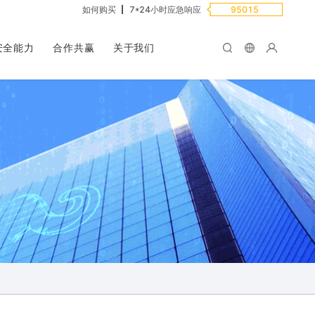
如何购买
7*24小时应急响应
95015
安全能力
合作共赢
关于我们