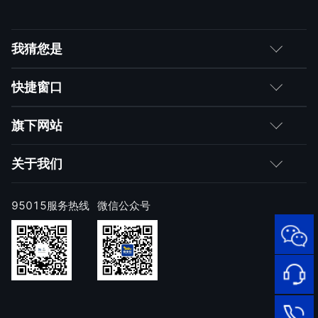
我猜您是
客户
快捷窗口
媒体朋友
如何购买
旗下网站
合作伙伴
成为伙伴
网神
关于我们
求职者
产品注册与激活
网康
公司简介
95015服务热线
微信公众号
样本上报
技术研究院
公司新闻
奇安信天守安全软件
威胁情报中心
发展历程
95015
顽固病毒专杀工具
网络安
补天漏洞响应平台
全服务
联系我们
热线
NOX 安全监测
在线客
廉洁举报