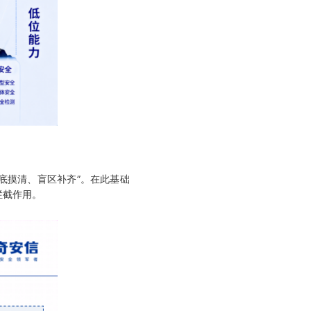
底摸清、盲区补齐”。在此基础
拦截作用。