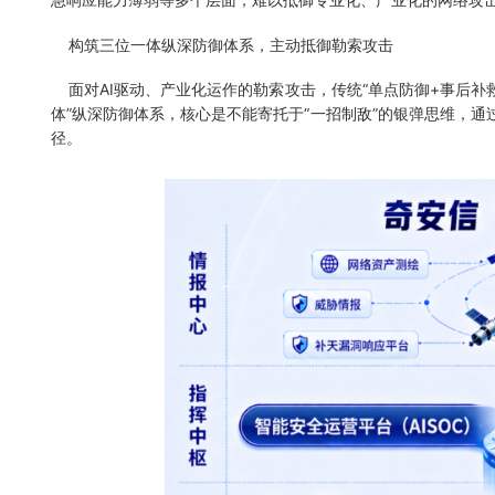
急响应能力薄弱等多个层面，难以抵御专业化、产业化的网络攻
构筑三位一体纵深防御体系，主动抵御勒索攻击
面对AI驱动、产业化运作的勒索攻击，传统“单点防御+事后补
体”纵深防御体系，核心是不能寄托于“一招制敌”的银弹思维，
径。