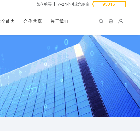
如何购买
7*24小时应急响应
95015
安全能力
合作共赢
关于我们