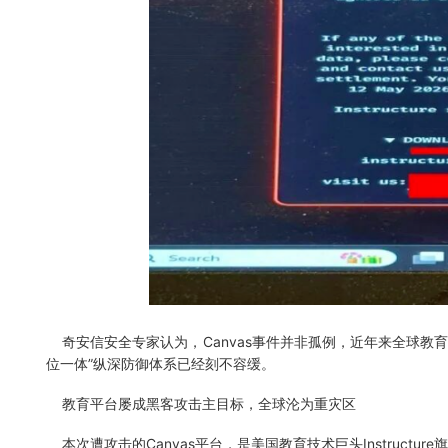
奇安信安全专家认为，Canvas事件并非孤例，近年来全球教
位一体”纵深防御体系已经刻不容缓。
教育平台屡成黑客攻击主目标，全球沦为重灾区
本次遭攻击的Canvas平台，是美国教育技术巨头Instructu