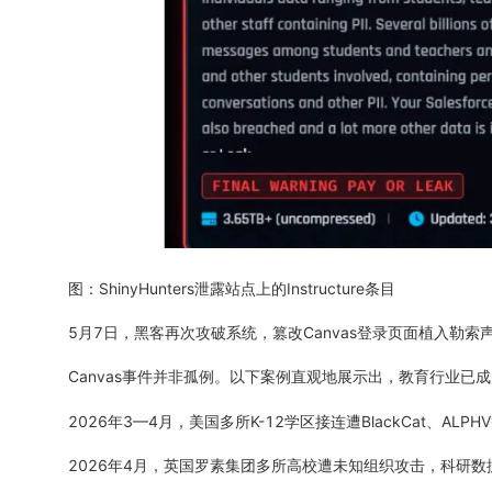
图：ShinyHunters泄露站点上的Instructure条目
5月7日，黑客再次攻破系统，篡改Canvas登录页面植入勒
Canvas事件并非孤例。以下案例直观地展示出，教育行业已
2026年3—4月，美国多所K-12学区接连遭BlackCat、A
2026年4月，英国罗素集团多所高校遭未知组织攻击，科研数