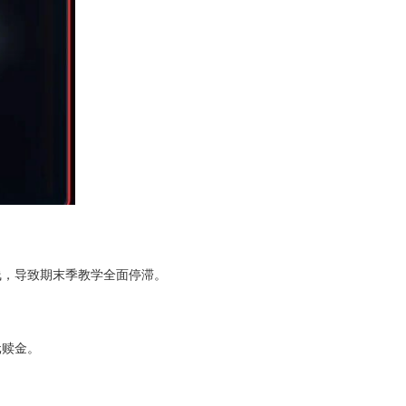
线，导致期末季教学全面停滞。
元赎金。