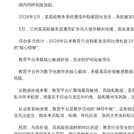
国内同样风险加剧。
2026年2月，某高校教务系统遭境外勒索团伙攻击，系统被加
5月，兰州某高校服务器遭挖矿木马入侵并横向传播，因未落实
综合多方统计，2026年以来教育行业勒索攻击同比增长超20
的“核心猎物”。
教育平台承载核心敏感价值，安全防护却短板突出
教育平台作为数字化教学的核心载体，承载着高价值敏感数据
风险。
从数据价值来看，教育平台汇聚海量高敏感、高隐私数据，是黑
私与学术机密，泄露后不仅会引发定向钓鱼、隐私曝光等风险，
从业务影响来看，教育平台是教学活动的“神经中枢”，业务稳定
业无法提交、期末考试取消，哈佛、哥伦比亚、加州大学洛杉矶
然而，与高价值、高风险形成鲜明对比的是，教育行业安全防护