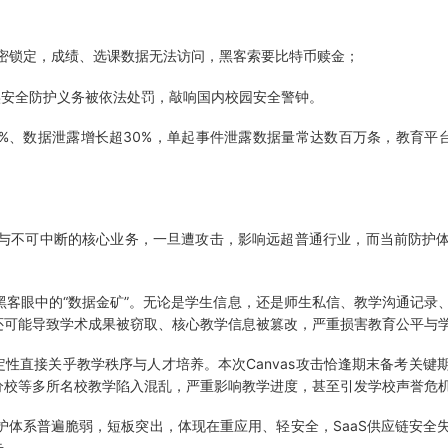
密锁定，成绩、选课数据无法访问，黑客索要比特币赎金；
安全防护义务被依法处罚，敲响国内校园安全警钟。
%、数据泄露增长超30%，单起事件泄露数据量常达数百万条，教育平台
与不可中断的核心业务，一旦遭攻击，影响远超普通行业，而当前防护体
客眼中的“数据金矿”。无论是学生信息，还是师生私信、教学沟通记录
还可能导致学术成果被窃取、核心教学信息被篡改，严重损害教育公平与
性直接关乎教学秩序与人才培养。本次Canvas攻击恰逢期末备考关键
分校等多所名校教学陷入混乱，严重影响教学进度，甚至引发学校声誉危
体系普遍脆弱，短板突出，体现在重应用、轻安全，SaaS供应链安全