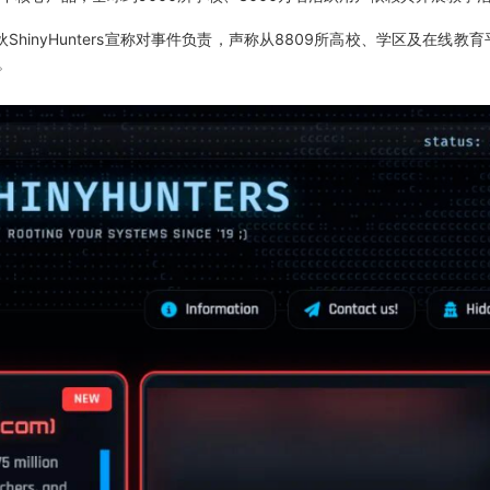
团伙ShinyHunters宣称对事件负责，声称从8809所高校、学区及在线
。