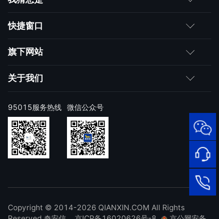
客户
快捷窗口
媒体朋友
如何购买
旗下网站
合作伙伴
成为伙伴
网神
关于我们
求职者
产品注册与激活
网康
公司简介
95015服务热线
微信公众号
样本上报
技术研究院
公司新闻
奇安信天守安全软件
威胁情报中心
发展历程
95015
网络安
顽固病毒专杀工具
补天漏洞响应平台
全服务
联系我们
热线
NOX 安全监测
在线客
廉洁举报
进出口合规声明
Copyright © 2014-2026 QIANXIN.COM All Rights
服
95015
Reserved 奇安信
京ICP备16020626号-8
京公网安备