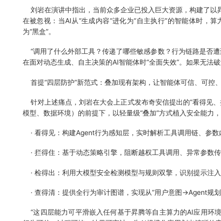
刘岩在演讲中指出，当前众多企业已投入巨大资源，构建了以昇
在被忽视：当AI从“生成内容”进化为“自主执行”的智能体时，
为“黑盒”。
“调用了什么外部工具？传递了哪些敏感参数？行为链路是否遭
在面对动态生成、自主决策的AI智能体时“全面失效”。如果无法破
首提“四层防护”新范式：叠加现有架构，让智能体可信、可控
针对上述痛点，刘岩在大会上正式发布奇安信提出的“看得见、拦
模型、数据环境）的前提下，以轻量级“叠加”方式植入安全能力
· 看得见：构建Agent行为感知层，实时解析工具调用链、参数
· 拦得住：基于动态策略引擎，阻断越权工具调用、异常参数
· 检得出：利用大模型安全检测模型与规则双擎，识别提示注
· 查得清：提供全行为审计图谱，实现从“用户意图→Agent规
“这四层能力可平滑嵌入任何基于昇腾等自主算力的AI应用环境