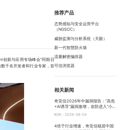
推荐产品
态势感知与安全运营平台
（NGSOC）
威胁监测与分析系统（天眼）
新一代智慧防火墙
流量解密编排器
nt创新与应用专场峰会”同期召
可信浏览器
向数千名开发者和行业专家，首
相关新闻
奇安信2026年中漏洞报告：“高危
+AI诱导”漏洞激增，攻防进入“小时
级”时代
时间：2026-08-04
4倍于行业增速，奇安信稳居中国