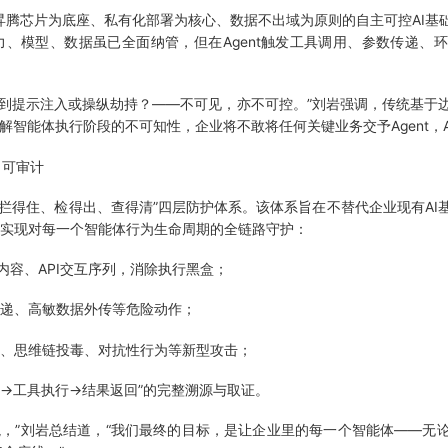
腾芯片为底座、私有化部署为核心、数据不出域为原则的自主可控AI基
算力、模型、数据虽已全面纳管，但在Agent触发工具调用、参数传递
到提示注入或操纵劫持？——不可见，亦不可控。”刘岩强调，传统基于
解智能体执行阶段的不可知性，企业将不敢将任何关键业务交予Agent，
、可审计
得住、检得出、查得清”四层防护体系。该体系旨在不替代企业现有AI
，实现对每一个智能体行为生命周期的全链路守护：
内容、API交互序列，消除执行黑盒；
传递、高敏数据外传等危险动作；
入、思维链投毒、对抗性行为等新型攻击；
划→工具执行→结果返回”的完整溯源与取证。
，”刘岩总结道，“我们最终的目标，是让企业里的每一个智能体——无