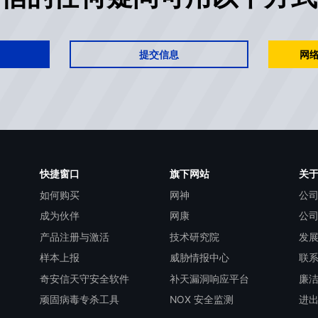
提交信息
网络
快捷窗口
旗下网站
关
如何购买
网神
公
成为伙伴
网康
公
产品注册与激活
技术研究院
发
样本上报
威胁情报中心
联
奇安信天守安全软件
补天漏洞响应平台
廉
顽固病毒专杀工具
NOX 安全监测
进