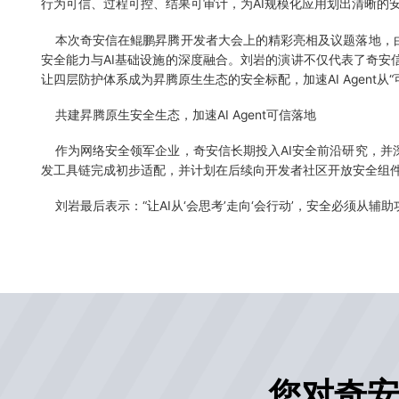
行为可信、过程可控、结果可审计，为AI规模化应用划出清晰的安
本次奇安信在鲲鹏昇腾开发者大会上的精彩亮相及议题落地，由
安全能力与AI基础设施的深度融合。刘岩的演讲不仅代表了奇安
让四层防护体系成为昇腾原生生态的安全标配，加速AI Agent从“
共建昇腾原生安全生态，加速AI Agent可信落地
作为网络安全领军企业，奇安信长期投入AI安全前沿研究，并深
发工具链完成初步适配，并计划在后续向开发者社区开放安全组件
刘岩最后表示：“让AI从‘会思考’走向‘会行动’，安全必须从
您对奇