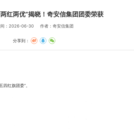
“两红两优”揭晓！奇安信集团团委荣获
间：2026-06-30
作者：奇安信集团
分享到：
五四红旗团委”。