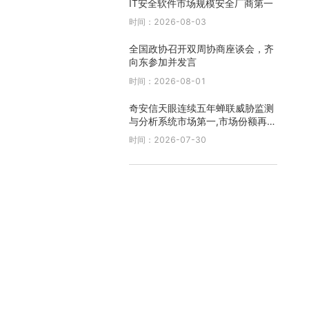
IT安全软件市场规模安全厂商第一
时间：2026-08-03
全国政协召开双周协商座谈会，齐
向东参加并发言
时间：2026-08-01
奇安信天眼连续五年蝉联威胁监测
与分析系统市场第一,市场份额再创
新高
时间：2026-07-30