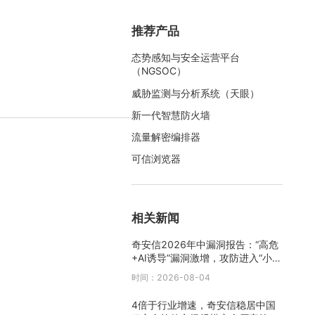
推荐产品
态势感知与安全运营平台
（NGSOC）
威胁监测与分析系统（天眼）
新一代智慧防火墙
流量解密编排器
可信浏览器
相关新闻
奇安信2026年中漏洞报告：“高危
+AI诱导”漏洞激增，攻防进入“小时
级”时代
时间：2026-08-04
4倍于行业增速，奇安信稳居中国