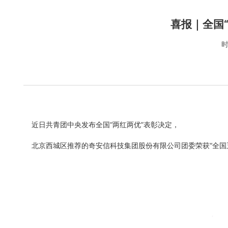
喜报｜全国
时
近日共青团中央发布全国“两红两优”表彰决定，
北京西城区推荐的奇安信科技集团股份有限公司团委荣获“全国