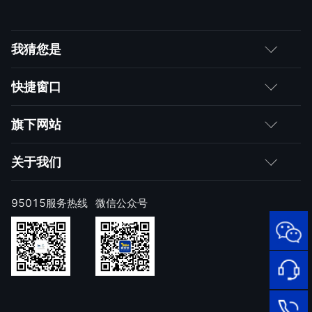
我猜您是
客户
快捷窗口
媒体朋友
如何购买
旗下网站
合作伙伴
成为伙伴
网神
关于我们
求职者
产品注册与激活
网康
公司简介
95015服务热线
微信公众号
样本上报
技术研究院
公司新闻
奇安信天守安全软件
威胁情报中心
发展历程
95015
网络安
顽固病毒专杀工具
补天漏洞响应平台
全服务
联系我们
热线
NOX 安全监测
在线客
廉洁举报