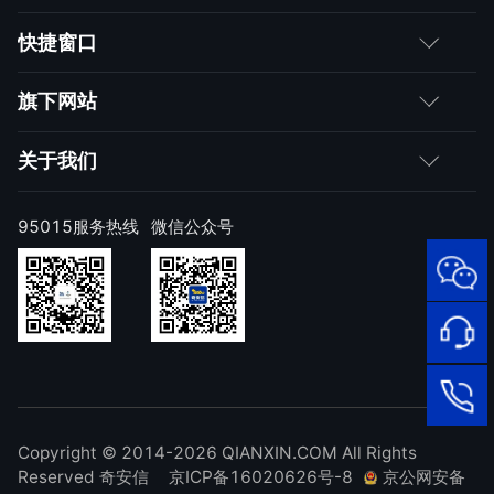
客户
快捷窗口
媒体朋友
如何购买
旗下网站
合作伙伴
成为伙伴
网神
关于我们
求职者
产品注册与激活
网康
公司简介
95015服务热线
微信公众号
样本上报
技术研究院
公司新闻
奇安信天守安全软件
威胁情报中心
发展历程
95015
网络安
顽固病毒专杀工具
补天漏洞响应平台
全服务
联系我们
热线
NOX 安全监测
在线客
廉洁举报
进出口合规声明
Copyright © 2014-2026 QIANXIN.COM All Rights
服
95015
Reserved 奇安信
京ICP备16020626号-8
京公网安备