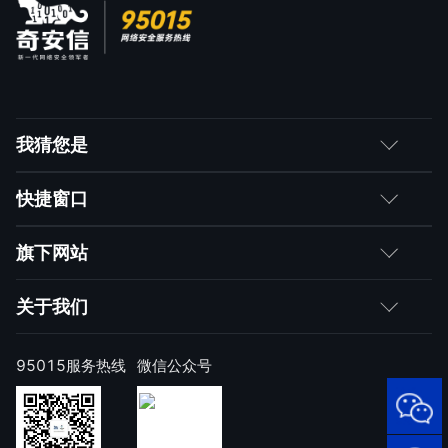
我猜您是
客户
快捷窗口
媒体朋友
如何购买
旗下网站
合作伙伴
成为伙伴
网神
关于我们
求职者
产品注册与激活
网康
公司简介
95015服务热线
微信公众号
样本上报
技术研究院
公司新闻
奇安信天守安全软件
威胁情报中心
发展历程
95015