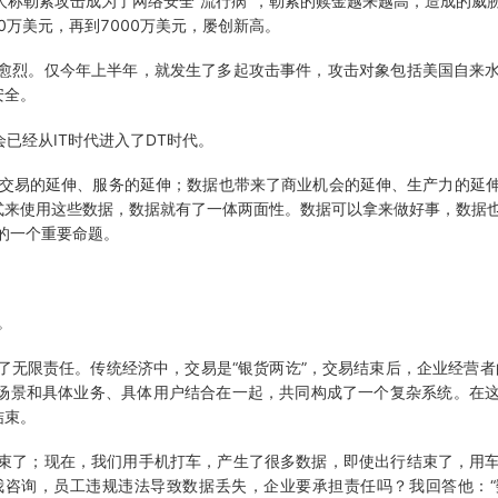
称勒索攻击成为了网络安全“流行病”，勒索的赎金越来越高，造成的威
0万美元，再到7000万美元，屡创新高。
愈烈。仅今年上半年，就发生了多起攻击事件，攻击对象包括美国自来水
安全。
经从IT时代进入了DT时代。
、交易的延伸、服务的延伸；数据也带来了商业机会的延伸、生产力的延
式来使用这些数据，数据就有了一体两面性。数据可以拿来做好事，数据
的一个重要命题。
。
无限责任。传统经济中，交易是“银货两讫”，交易结束后，企业经营者
场景和具体业务、具体用户结合在一起，共同构成了一个复杂系统。在
结束。
束了；现在，我们用手机打车，产生了很多数据，即使出行结束了，用车
我咨询，员工违规违法导致数据丢失，企业要承担责任吗？我回答他：“