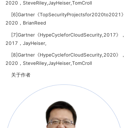
2020，SteveRiley,JayHeiser,TomCroll
[6]Gartner《TopSecurityProjectsfor2020to2021
2020，BrianReed
[7]Gartner《HypeCycleforCloudSecurity,2017》，
2017，JayHeiser,
[8]Gartner《HypeCycleforCloudSecurity,2020》，
2020，SteveRiley,JayHeiser,TomCroll
关于作者