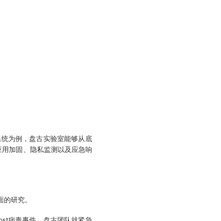
统为例，盘古实验室能够从底
应用加固、隐私监测以及应急响
面的研究。
ost病毒事件，盘古团队就紧急