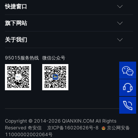
客户
快捷窗口
媒体朋友
如何购买
旗下网站
合作伙伴
成为伙伴
网神
关于我们
求职者
产品注册与激活
网康
公司简介
95015服务热线
微信公众号
样本上报
技术研究院
公司新闻
奇安信天守安全软件
威胁情报中心
发展历程
95015
顽固病毒专杀工具
网络安
补天漏洞响应平台
全服务
联系我们
热线
NOX 安全监测
在线客
廉洁举报
进出口合规声明
Copyright © 2014-2026 QIANXIN.COM All Rights
服
95015
Reserved 奇安信
京ICP备16020626号-8
京公网安备
11000002002064号