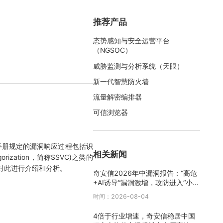
推荐产品
态势感知与安全运营平台
（NGSOC）
威胁监测与分析系统（天眼）
新一代智慧防火墙
流量解密编排器
可信浏览器
。手册规定的漏洞响应过程包括识
相关新闻
rization，简称SSVC)之类的
将对此进行介绍和分析。
奇安信2026年中漏洞报告：“高危
+AI诱导”漏洞激增，攻防进入“小时
级”时代
时间：2026-08-04
4倍于行业增速，奇安信稳居中国