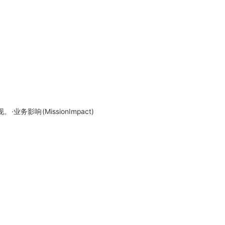
影响(MissionImpact)