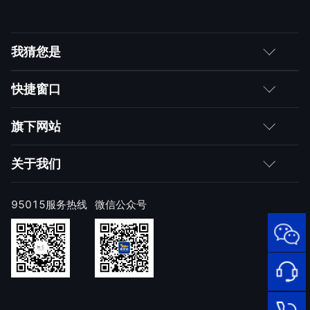
我猜您是
客户
快捷窗口
媒体朋友
如何购买
旗下网站
合作伙伴
成为伙伴
网神
关于我们
求职者
产品注册与激活
网康
公司简介
95015服务热线
微信公众号
样本上报
技术研究院
公司新闻
奇安信天守安全软件
威胁情报中心
发展历程
95015
顽固病毒专杀工具
网络安
补天漏洞响应平台
全服务
联系我们
热线
NOX 安全监测
在线客