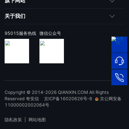
旗下网站
合作伙伴
成为伙伴
网神
关于我们
求职者
产品注册与激活
网康
公司简介
95015服务热线
微信公众号
样本上报
技术研究院
公司新闻
奇安信天守安全软件
威胁情报中心
发展历程
95015
网络安
顽固病毒专杀工具
补天漏洞响应平台
全服务
联系我们
热线
NOX 安全监测
在线客
廉洁举报
进出口合规声明
Copyright © 2014-2026 QIANXIN.COM All Rights
服
95015
Reserved 奇安信
京ICP备16020626号-8
京公网安备
11000002002064号
隐私政策
|
网站地图