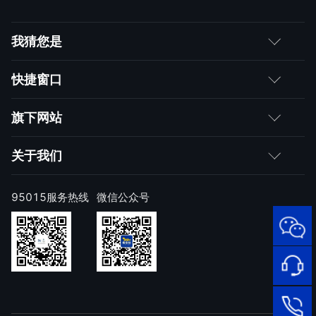
我猜您是
客户
快捷窗口
媒体朋友
如何购买
旗下网站
合作伙伴
成为伙伴
网神
关于我们
求职者
产品注册与激活
网康
公司简介
95015服务热线
微信公众号
样本上报
技术研究院
公司新闻
奇安信天守安全软件
威胁情报中心
发展历程
95015
顽固病毒专杀工具
网络安
补天漏洞响应平台
全服务
联系我们
热线
NOX 安全监测
在线客
廉洁举报