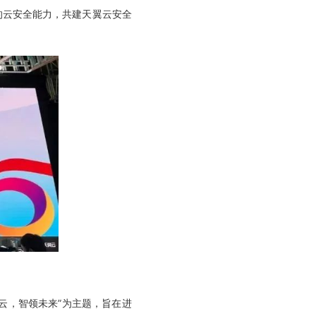
的云安全能力，共建天翼云安全
云，智领未来”为主题，旨在进