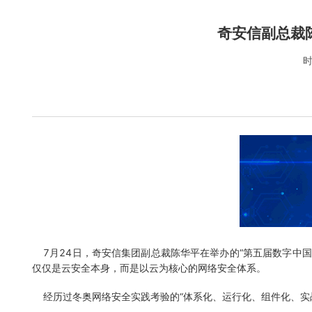
奇安信副总裁
时
7月24日，奇安信集团副总裁陈华平在举办的“第五届数字中国
仅仅是云安全本身，而是以云为核心的网络安全体系。
经历过冬奥网络安全实践考验的“体系化、运行化、组件化、实