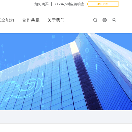
如何购买
7*24小时应急响应
95015
安全能力
合作共赢
关于我们