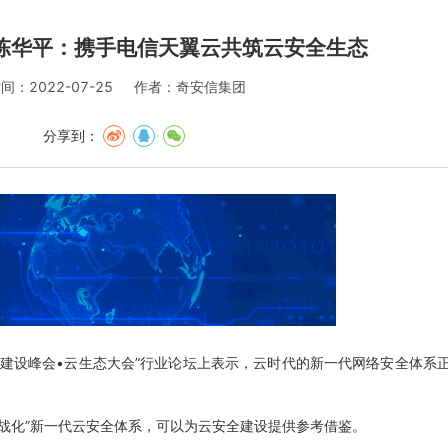
陈华平：携手电信天翼云共筑云安全生态
间：2022-07-25
作者：奇安信集团
分享到：
建设峰会•云生态大会”行业论坛上表示，云时代的新一代网络安全体系
战化”新一代云安全体系，可以为云安全建设提供参考借鉴。