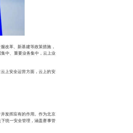
服改革、新基建等政策措施，
据集中、重要业务集中，云上业
云上安全运营方面，云上的安
并发挥应有的作用。作为北京
云下统一安全管理，涵盖赛事管