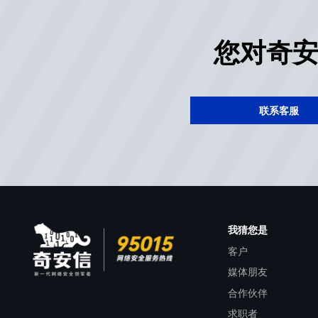
您对奇
联系客服
我猜您是
客户
媒体朋友
合作伙伴
求职者