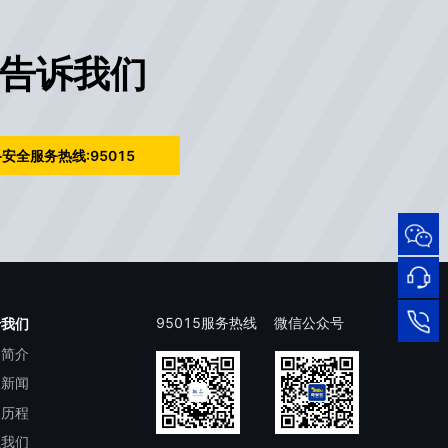
告诉我们
安全服务热线:95015
95015
网络
安全
服务
热线
在线
95015服务热线
微信公众号
于我们
司简介
客服
95015
司新闻
展历程
系我们