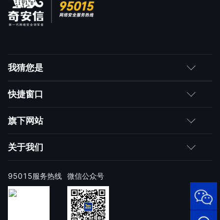
我猜您是
客户
快捷窗口
媒体朋友
如何购买
旗下网站
合作伙伴
成为伙伴
网神
关于我们
求职者
产品注册与激活
网康
公司简介
95015服务热线
微信公众号
样本上报
技术研究院
公司新闻
奇安信天守安全软件
威胁情报中心
发展历程
95015
网络安