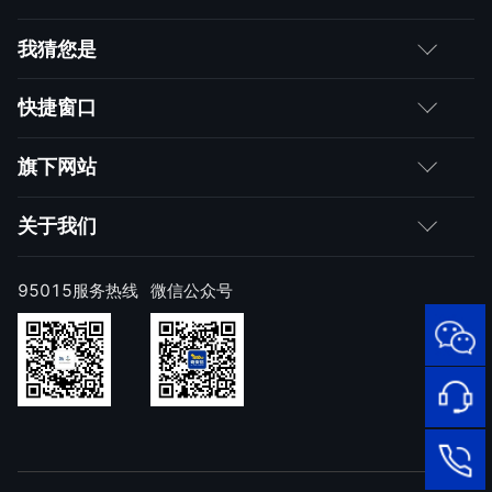
我猜您是
客户
快捷窗口
媒体朋友
如何购买
旗下网站
合作伙伴
成为伙伴
网神
关于我们
求职者
产品注册与激活
网康
公司简介
95015服务热线
微信公众号
样本上报
技术研究院
公司新闻
奇安信天守安全软件
威胁情报中心
发展历程
95015
顽固病毒专杀工具
网络安
补天漏洞响应平台
全服务
联系我们
热线
NOX 安全监测
在线客
廉洁举报