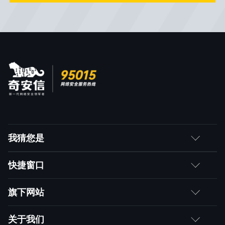
我猜您是
客户
快捷窗口
媒体朋友
如何购买
旗下网站
合作伙伴
成为伙伴
网神
关于我们