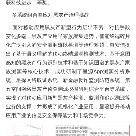
获科技进步二等奖。
多系统组合拳应对黑灰产治理挑战
面对移动应用黑灰产新型行为层出不穷、对抗手段
变化多端，黑灰产应用呈家族聚集趋势，智能终端碎片
化广泛引入的安全漏洞难以检测等治理难题，奇安信提
出了基于语义理解的移动终端漏洞检测技术、基于意图
感知的黑灰产行为识别技术和基于知识图谱的黑灰产家
族溯源等核心技术，成功研制了星源App溯源分析系
统、星探网络取证系统、新金融反诈监测防范系统、第
五空间网络黑灰产侦查溯源挖掘研判综合平台等系统，
实现了对移动应用新型黑灰产检测、监测和追踪溯源等
业务的支撑，并形成了规模化产业应用，显著提升移动
应用产业的信息安全保障能力和市场竞争力。