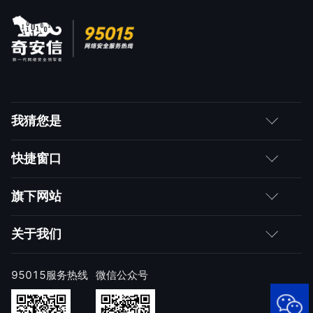
我猜您是
客户
快捷窗口
媒体朋友
如何购买
旗下网站
合作伙伴
成为伙伴
网神
关于我们
求职者
产品注册与激活
网康
公司简介
95015服务热线
微信公众号
样本上报
技术研究院
公司新闻
奇安信天守安全软件